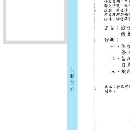
活
動
簡
介