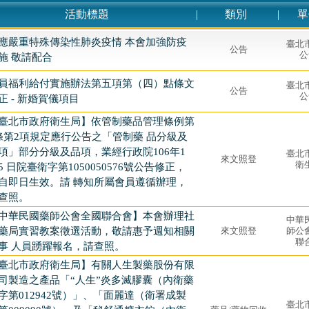
活動標題
|
類別
|
單
應嚴重特殊傳染性肺炎疫情 本會加強防疫
臺北
公告
公
施 敬請配合
員福利給付實施辦法第五項第（四）點條文
臺北
公告
公
正 - 新婚賀儀項目
臺北市政府衛生局】依管制藥品管理條例第
條第2項規定應行公告之「管制藥 品分級及
項」部分分級及品項，業經行政院106年1
臺北
來文照登
衛
5 日院臺衛字第1050050576號公告修正，
自即日生效。請 轉知所屬會員遵循辦理，
查照。
中華民國藥師公會全國聯合會】本會辦理社
中華
藥局實習教案徵選活動，敬請惠予週知相關
來文照登
師公
聯
事 人員踴躍報名，請查照。
臺北市政府衛生局】有關人生製藥股份有限
司製造之產品「“人生”炎多滅膠囊（內衛藥
字第012942號）」、「面麗達（衛署成製
臺北