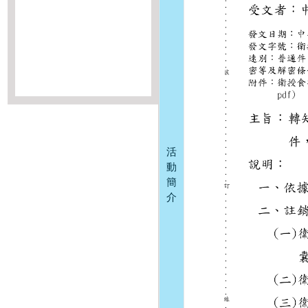
活
動
簡
介