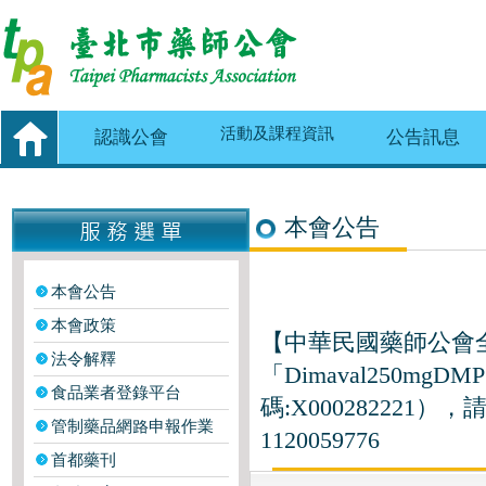
活動及課程資訊
認識公會
公告訊息
本會公告
本會公告
本會政策
【中華民國藥師公會
法令解釋
「Dimaval250mgDMPS
食品業者登錄平台
碼:X00028222
管制藥品網路申報作業
1120059776
首都藥刊